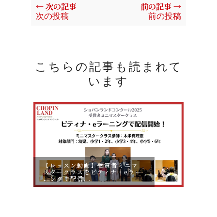
← 次の記事
前の記事 →
次の投稿
前の投稿
こちらの記事も読まれて
います
【レッスン動画】受賞者ミニマ
スタークラスをピティナ・eラー
【お申
ニングで配信...
動画