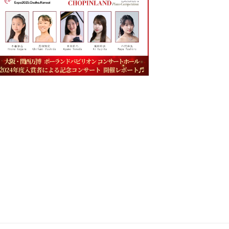
PR Timesのプロジ
コン
ェクト「April
ーカ
4月下旬 参加
Dream」に参加し
開！
公開予定！
ました...