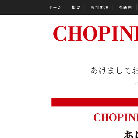
ホーム
概要
参加要項
課題曲
あけまして
2