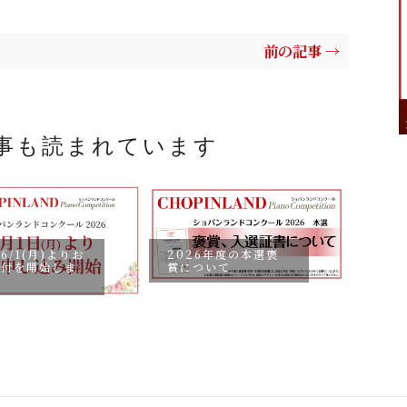
前の記事 →
事も読まれています
6/1(月)よりお
2026年度の本選褒
受付を開始しま
予告：
賞について
要項 