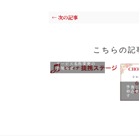
← 次の記事
こちらの記
【提携コンクール⇒
提携ステージ】申込
サービス名称変更の
お知らせ
ール説明会ア
予告：
ブ動画を公
申込
す