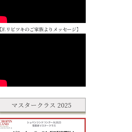
【F.リビツキのご家族よりメッセージ】
6/1(月)よりお
2026年度の本選褒
受付を開始しま
予告
賞について
要項
マスタークラス 2025