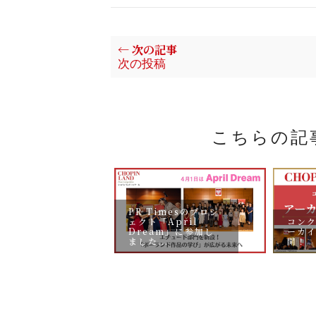
← 次の記事
次の投稿
こちらの記
PR Timesのプロジ
コン
ェクト「April
ーカ
4月下旬 参加
Dream」に参加し
開！
公開予定！
ました...