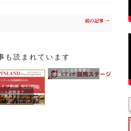
前の記事 →
事も読まれています
【提携コンクール⇒
提携ステージ】申込
サービス名称変更の
お知らせ
クール説明会ア
予告：
イブ動画を公
申込
す