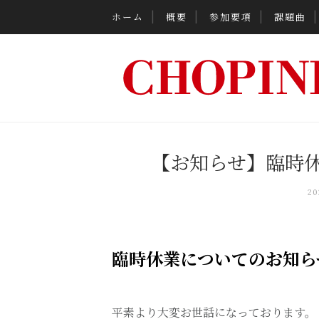
ホーム
概要
参加要項
課題曲
【お知らせ】臨時休業
2
臨時休業についてのお知ら
平素より大変お世話になっております。