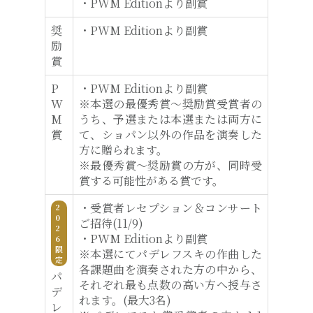
・PWM Editionより副賞
奨
・PWM Editionより副賞
励
賞
P
・PWM Editionより副賞
W
※本選の最優秀賞～奨励賞受賞者の
M
うち、予選または本選または両方に
賞
て、ショパン以外の作品を演奏した
方に贈られます。
※最優秀賞～奨励賞の方が、同時受
賞する可能性がある賞です。
・受賞者レセプション＆コンサート
2
0
ご招待(11/9)
2
・PWM Editionより副賞
6
限
※本選にてパデレフスキの作曲した
定
各課題曲を演奏された方の中から、
パ
それぞれ最も点数の高い方へ授与さ
デ
れます。(最大3名)
レ