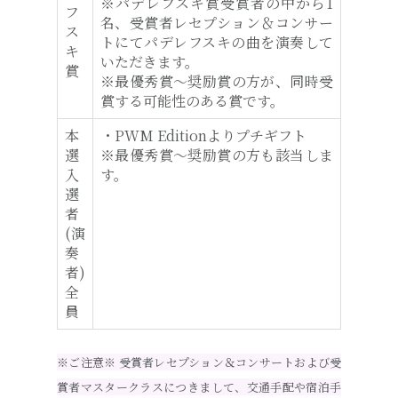
※パデレフスキ賞受賞者の中から1
フ
名、受賞者レセプション＆コンサー
ス
トにてパデレフスキの曲を演奏して
キ
いただきます。
賞
※最優秀賞～奨励賞の方が、同時受
賞する可能性のある賞です。
本
・PWM Editionよりプチギフト
選
※最優秀賞～奨励賞の方も該当しま
入
す。
選
者
(演
奏
者)
全
員
※ご注意※ 受賞者レセプション＆コンサートおよび受
賞者マスタークラスにつきまして、交通手配や宿泊手