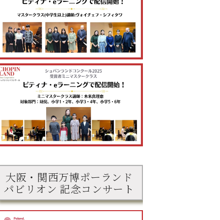
6/1(月)よりお
2026年度の本選褒
受付を開始しま
予告
賞について
要項
大阪・関西万博ポーランド
パビリオン 記念コンサート