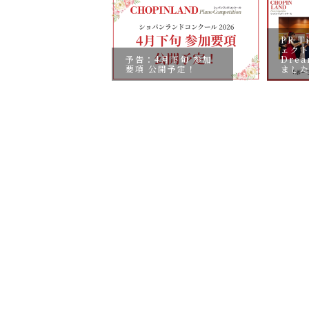
PR 
ェクト
6年度の本選褒
予告：4月下旬 参加
Dre
いて
要項 公開予定！
ました.