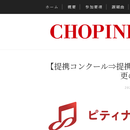
ホーム
概要
参加要項
課題曲
【提携コンクール⇒提
更
2