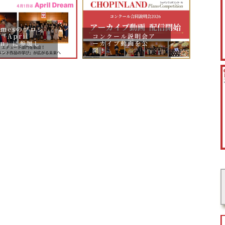
Timesのプロジ
コンクール説明会ア
「April
予告：
ーカイブ動画を公
am」に参加し
申込
開！
..
す