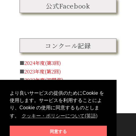
公式Facebook
コンクール記録
■
2024年度(第3回)
■
2023年度(第2回)
■
2022年度(初開催)
より良いサービスの提供のためにCookie を
使用します。サービスを利用することによ
り、Cookie の使用に同意するものとしま
す。
クッキー・ポリシーについて(英語)
Copyright
To-on Kikaku Co., Ltd.
同意する
Templete by
ThemeXpose