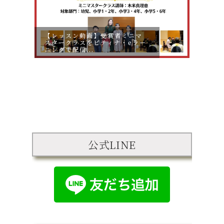
【レッスン動画】受賞者ミニマ
スタークラスをピティナ・eラー
【お申
ニングで配信...
動画
公式LINE