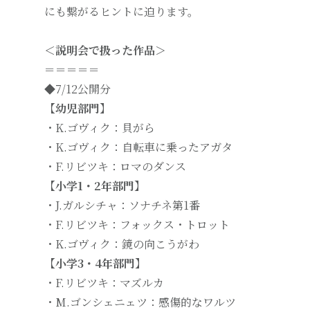
にも繋がるヒントに迫ります。
＜説明会で扱った作品＞
＝＝＝＝＝
◆7/12公開分
【幼児部門】
・K.ゴヴィク：貝がら
・K.ゴヴィク：自転車に乗ったアガタ
・F.リビツキ：ロマのダンス
【小学1・2年部門】
・J.ガルシチャ：ソナチネ第1番
・F.リビツキ：フォックス・トロット
・K.ゴヴィク：鏡の向こうがわ
【小学3・4年部門】
・F.リビツキ：マズルカ
・M.ゴンシェニェツ：感傷的なワルツ