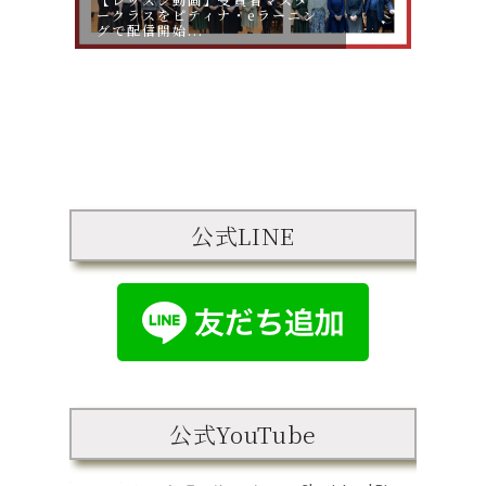
ークラスをピティナ・eラーニン
スタ
グで配信開始...
ニング
公式LINE
公式YouTube