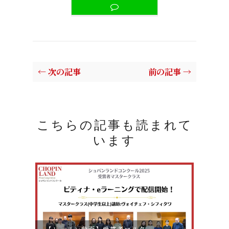
← 次の記事
前の記事 →
こちらの記事も読まれて
います
【レッスン動画】受賞者マスタ
【レ