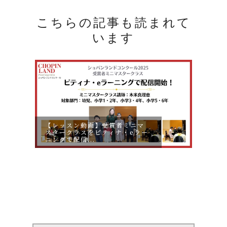
こちらの記事も読まれて
います
【レッスン動画】受賞者ミニマ
スタークラスをピティナ・eラー
【お申
ニングで配信...
動画