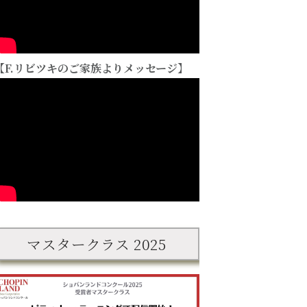
【F.リビツキのご家族よりメッセージ】
【お
(20
細、
課題曲説明会2024
て
開催レポート♪
2日(金)のお問
わせ対応休止の
らせ
マスタークラス 2025