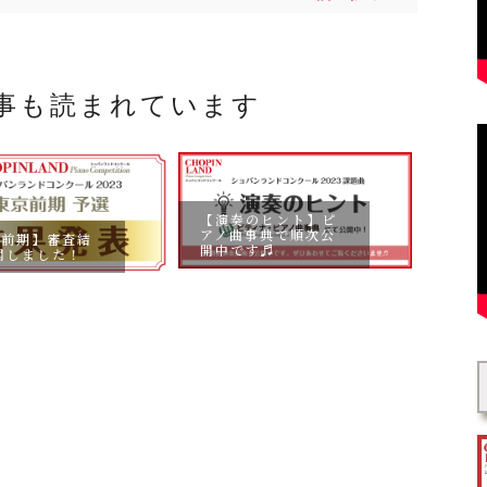
事も読まれています
【演奏のヒント】ピ
アノ曲事典で順次公
京前期】審査結
開中です♬
開しました！
8月2
い合
お知