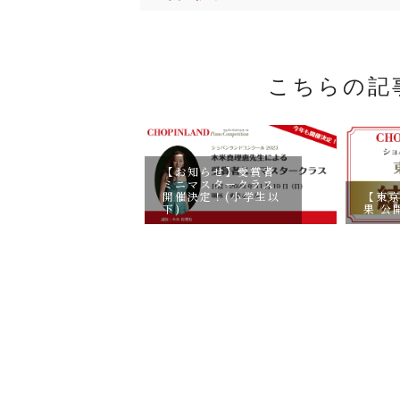
こちらの記
らせ】本選
【お知らせ】受賞者
23)の褒賞詳
ミニマスタークラス
加証書につい
【東
開催決定！(小学生以
果 公
下)